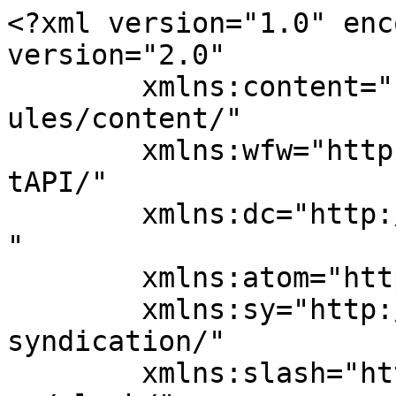
<?xml version="1.0" enc
version="2.0"

	xmlns:content="http://purl.org/rss/1.0/mod
ules/content/"

	xmlns:wfw="http://wellformedweb.org/Commen
tAPI/"

	xmlns:dc="http://purl.org/dc/elements/1.1/
"

	xmlns:atom="http://www.w3.org/2005/Atom"

	xmlns:sy="http://purl.org/rss/1.0/modules/
syndication/"

	xmlns:slash="http://purl.org/rss/1.0/modul