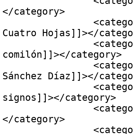
		<category><![CDATA[cuento]]>
</category>

		<category><![CDATA[Editorial 
Cuatro Hojas]]></categor
		<category><![CDATA[El cerdito 
comilón]]></category>

		<category><![CDATA[Juan Antonio 
Sánchez Díaz]]></categor
		<category><![CDATA[lengua de 
signos]]></category>

		<category><![CDATA[locucción]]>
</category>

		<category><![CDATA[locución]]>