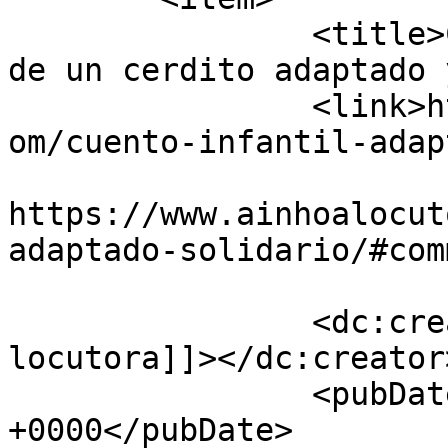
		<title>Cuentacuentos: la historia 
de un cerdito adaptado 
		<link>https://www.ainhoalocutora.c
om/cuento-infantil-adap
					<co
https://www.ainhoalocut
adaptado-solidario/#com
		<dc:creator><![CDATA[Ainhoa 
locutora]]></dc:creator>
		<pubDate>Thu, 16 Nov 2017 17:22:28 
+0000</pubDate>
