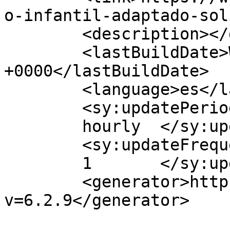
o-infantil-adaptado-sol
	<description></description>

	<lastBuildDate>Wed, 26 Feb 2020 12:40:23 
+0000</lastBuildDate>

	<language>es</language>

	<sy:updatePeriod>

	hourly	</sy:updatePeriod>

	<sy:updateFrequency>

	1	</sy:updateFrequency>

	<generator>https://wordpress.org/?
v=6.2.9</generator>
