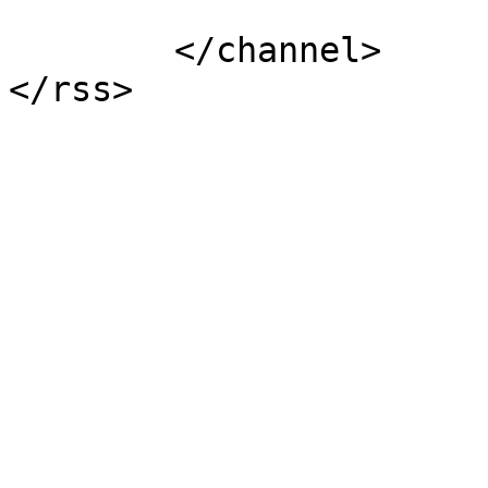
			</item>
	</channel>
