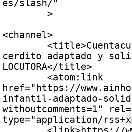
es/slash/"

	>

<channel>

	<title>Cuentacuentos: la historia de un 
cerdito adaptado y soli
LOCUTORA</title>

	<atom:link 
href="https://www.ainho
infantil-adaptado-solid
withoutcomments=1" rel=
type="application/rss+x
	<link>https://www.ainhoalocutora.com/cuent