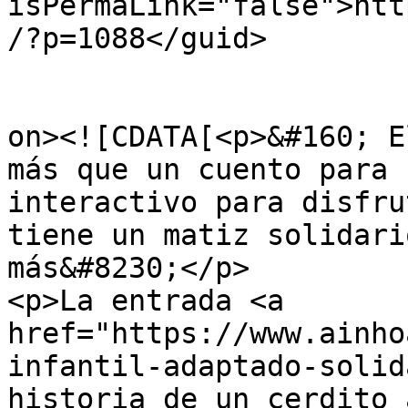
isPermaLink="false">htt
/?p=1088</guid>

					<de
on><![CDATA[<p>&#160; E
más que un cuento para 
interactivo para disfru
tiene un matiz solidari
más&#8230;</p>

<p>La entrada <a 
href="https://www.ainho
infantil-adaptado-solid
historia de un cerdito 