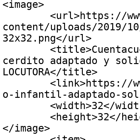
<image>

	<url>https://www.ainhoalocutora.com/wp-
content/uploads/2019/10
32x32.png</url>

	<title>Cuentacuentos: la historia de un 
cerdito adaptado y soli
LOCUTORA</title>

	<link>https://www.ainhoalocutora.com/cuent
o-infantil-adaptado-sol
	<width>32</width>

	<height>32</height>

</image> 

	<item>
