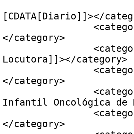
				<catego
[CDATA[Diario]]></catego
		<category><![CDATA[Producción]]>
</category>

		<category><![CDATA[Ainhoa 
Locutora]]></category>

		<category><![CDATA[ASION]]>
</category>

		<category><![CDATA[Asociación 
Infantil Oncológica de 
		<category><![CDATA[audiolibro]]>
</category>
