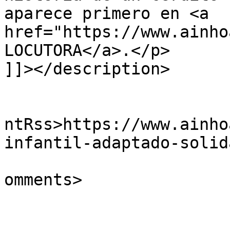
aparece primero en <a 
href="https://www.ainho
LOCUTORA</a>.</p>

]]></description>

					<wf
ntRss>https://www.ainho
infantil-adaptado-solid
			<slash:comments>2</slash
omments>
