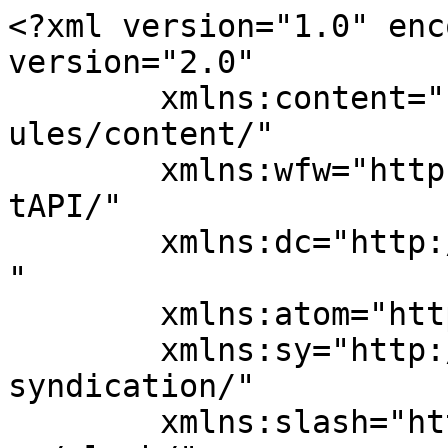
<?xml version="1.0" enc
version="2.0"

	xmlns:content="http://purl.org/rss/1.0/mod
ules/content/"

	xmlns:wfw="http://wellformedweb.org/Commen
tAPI/"

	xmlns:dc="http://purl.org/dc/elements/1.1/
"

	xmlns:atom="http://www.w3.org/2005/Atom"

	xmlns:sy="http://purl.org/rss/1.0/modules/
syndication/"

	xmlns:slash="http://purl.org/rss/1.0/modul