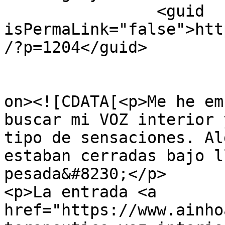
		<guid 
isPermaLink="false">htt
/?p=1204</guid>

					<de
on><![CDATA[<p>Me he em
buscar mi VOZ interior 
tipo de sensaciones. Al
estaban cerradas bajo l
pesada&#8230;</p>

<p>La entrada <a 
href="https://www.ainho