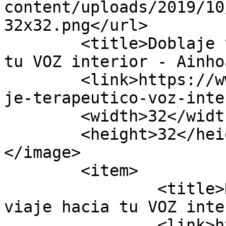
content/uploads/2019/10
32x32.png</url>

	<title>Doblaje terapeútico: un viaje hacia 
tu VOZ interior - Ainho
	<link>https://www.ainhoalocutora.com/dobla
je-terapeutico-voz-inte
	<width>32</width>

	<height>32</height>

</image> 

	<item>

		<title>Doblaje terapeútico: un 
viaje hacia tu VOZ inte
		<link>https://www.ainhoalocutora.c