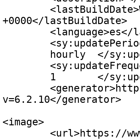
	<lastBuildDate>Wed, 26 Feb 2020 16:07:03 
+0000</lastBuildDate>

	<language>es</language>

	<sy:updatePeriod>

	hourly	</sy:updatePeriod>

	<sy:updateFrequency>

	1	</sy:updateFrequency>

	<generator>https://wordpress.org/?
v=6.2.10</generator>

<image>

	<url>https://www.ainhoalocutora.com/wp-