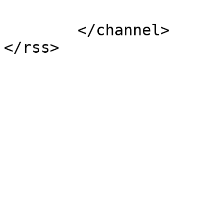
			</item>
	</channel>
