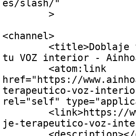
es/slash/"

	>

<channel>

	<title>Doblaje terapeútico: un viaje hacia 
tu VOZ interior - Ainho
	<atom:link 
href="https://www.ainho
terapeutico-voz-interio
rel="self" type="applic
	<link>https://www.ainhoalocutora.com/dobla
je-terapeutico-voz-inte
	<description></description>
