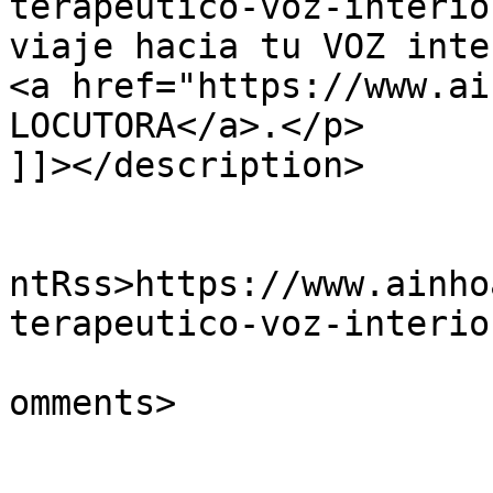
terapeutico-voz-interio
viaje hacia tu VOZ inte
<a href="https://www.ai
LOCUTORA</a>.</p>

]]></description>

					<wf
ntRss>https://www.ainho
terapeutico-voz-interio
			<slash:comments>0</slash
omments>
