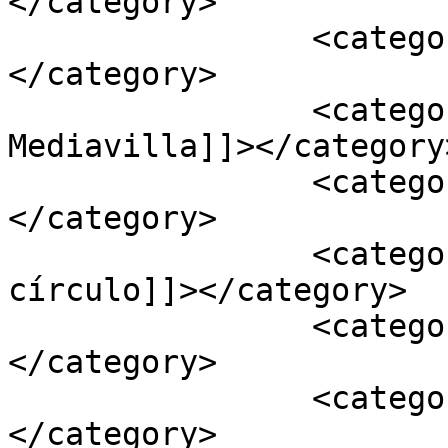
</category>

		<category><![CDATA[locutora]]>
</category>

		<category><![CDATA[Nuria 
Mediavilla]]></category>
		<category><![CDATA[Sevilla]]>
</category>

		<category><![CDATA[Voces en 
círculo]]></category>

		<category><![CDATA[voz en off]]>
</category>

		<category><![CDATA[voz femenina]]>
</category>
