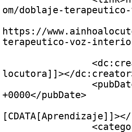
om/doblaje-terapeutico-
					<co
https://www.ainhoalocut
terapeutico-voz-interio
		<dc:creator><![CDATA[Ainhoa 
locutora]]></dc:creator>
		<pubDate>Wed, 13 Feb 2019 09:21:49 
+0000</pubDate>

				<catego
[CDATA[Aprendizaje]]></
		<category><![CDATA[Diario]]>