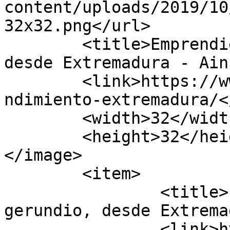
content/uploads/2019/10
32x32.png</url>

	<title>Emprendiendo, que es gerundio, 
desde Extremadura - Ain
	<link>https://www.ainhoalocutora.com/empre
ndimiento-extremadura/<
	<width>32</width>

	<height>32</height>

</image> 

	<item>

		<title>Emprendiendo, que es 
gerundio, desde Extrema
		<link>https://www.ainhoalocutora.c