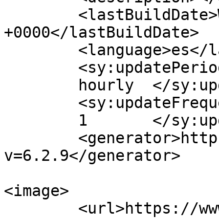
	<lastBuildDate>Wed, 26 Feb 2020 12:31:08 
+0000</lastBuildDate>

	<language>es</language>

	<sy:updatePeriod>

	hourly	</sy:updatePeriod>

	<sy:updateFrequency>

	1	</sy:updateFrequency>

	<generator>https://wordpress.org/?
v=6.2.9</generator>

<image>

	<url>https://www.ainhoalocutora.com/wp-