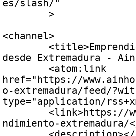
es/slash/"

	>

<channel>

	<title>Emprendiendo, que es gerundio, 
desde Extremadura - Ain
	<atom:link 
href="https://www.ainho
o-extremadura/feed/?wit
type="application/rss+x
	<link>https://www.ainhoalocutora.com/empre
ndimiento-extremadura/<
	<description></description>
