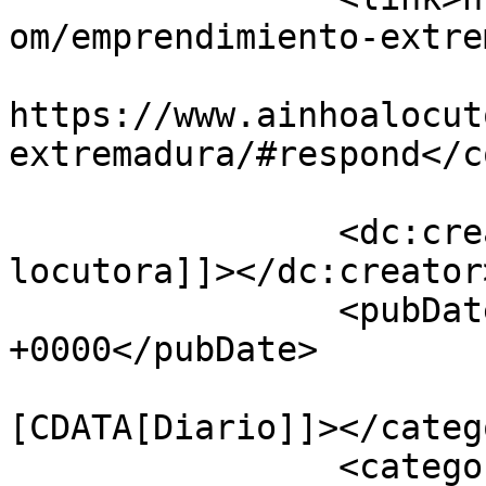
om/emprendimiento-extre
					<co
https://www.ainhoalocut
extremadura/#respond</c
		<dc:creator><![CDATA[Ainhoa 
locutora]]></dc:creator>
		<pubDate>Fri, 27 Oct 2017 17:46:54 
+0000</pubDate>

				<catego
[CDATA[Diario]]></catego
		<category><![CDATA[Marketing]]>