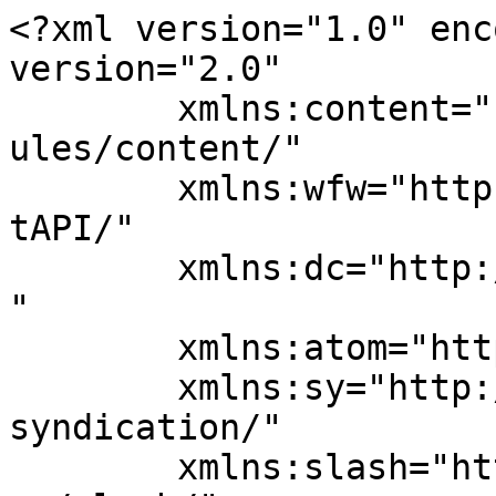
<?xml version="1.0" enc
version="2.0"

	xmlns:content="http://purl.org/rss/1.0/mod
ules/content/"

	xmlns:wfw="http://wellformedweb.org/Commen
tAPI/"

	xmlns:dc="http://purl.org/dc/elements/1.1/
"

	xmlns:atom="http://www.w3.org/2005/Atom"

	xmlns:sy="http://purl.org/rss/1.0/modules/
syndication/"

	xmlns:slash="http://purl.org/rss/1.0/modul