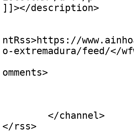
]]></description>

					<wf
ntRss>https://www.ainho
o-extremadura/feed/</wf
			<slash:comments>0</slash
omments>

			</item>
	</channel>
