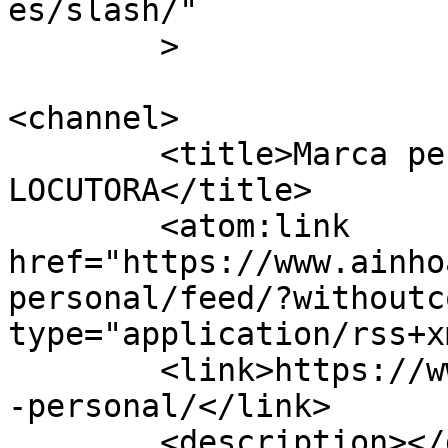
es/slash/"

	>

<channel>

	<title>Marca personal - Ainhoa 
LOCUTORA</title>

	<atom:link 
href="https://www.ainho
personal/feed/?withoutc
type="application/rss+x
	<link>https://www.ainhoalocutora.com/marca
-personal/</link>

	<description></description>
