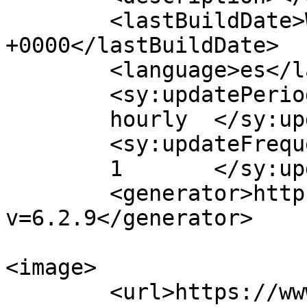
	<lastBuildDate>Wed, 26 Feb 2020 09:14:51 
+0000</lastBuildDate>

	<language>es</language>

	<sy:updatePeriod>

	hourly	</sy:updatePeriod>

	<sy:updateFrequency>

	1	</sy:updateFrequency>

	<generator>https://wordpress.org/?
v=6.2.9</generator>

<image>

	<url>https://www.ainhoalocutora.com/wp-