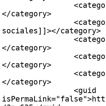
		<category><![CDATA[personalidad]]>
</category>

		<category><![CDATA[redes 
sociales]]></category>

		<category><![CDATA[voz en off]]>
</category>

		<category><![CDATA[voz femenina]]>
</category>

		<category><![CDATA[web]]>
</category>

		<guid 
isPermaLink="false">htt