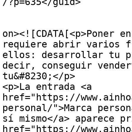
/?p=635</guid>

					<de
on><![CDATA[<p>Poner en
requiere abrir varios f
ellos: desarrollar tu p
decir, conseguir vender
tu&#8230;</p>

<p>La entrada <a 
href="https://www.ainho
personal/">Marca person
sí mismo</a> aparece pr
href="https://www.ainho