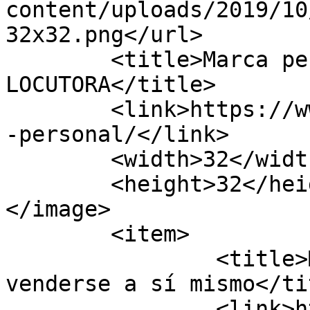
content/uploads/2019/10
32x32.png</url>

	<title>Marca personal - Ainhoa 
LOCUTORA</title>

	<link>https://www.ainhoalocutora.com/marca
-personal/</link>

	<width>32</width>

	<height>32</height>

</image> 

	<item>

		<title>Marca personal: el arte de 
venderse a sí mismo</tit
		<link>https://www.ainhoalocutora.c