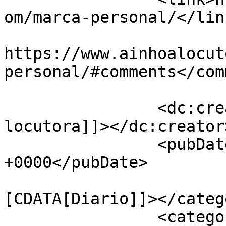
om/marca-personal/</link
					<co
https://www.ainhoalocut
personal/#comments</com
		<dc:creator><![CDATA[Ainhoa 
locutora]]></dc:creator>
		<pubDate>Wed, 30 Mar 2016 10:20:26 
+0000</pubDate>

				<catego
[CDATA[Diario]]></catego
		<category><![CDATA[Marketing]]>