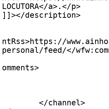
LOCUTORA</a>.</p>

]]></description>

					<wf
ntRss>https://www.ainho
personal/feed/</wfw:com
			<slash:comments>4</slash
omments>

			</item>
	</channel>
