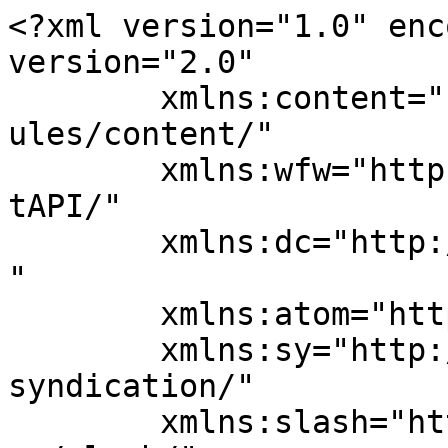
<?xml version="1.0" enc
version="2.0"

	xmlns:content="http://purl.org/rss/1.0/mod
ules/content/"

	xmlns:wfw="http://wellformedweb.org/Commen
tAPI/"

	xmlns:dc="http://purl.org/dc/elements/1.1/
"

	xmlns:atom="http://www.w3.org/2005/Atom"

	xmlns:sy="http://purl.org/rss/1.0/modules/
syndication/"

	xmlns:slash="http://purl.org/rss/1.0/modul