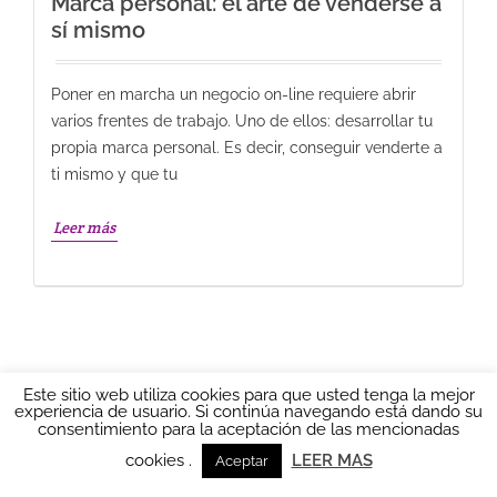
Marca personal: el arte de venderse a
sí mismo
Poner en marcha un negocio on-line requiere abrir
varios frentes de trabajo. Uno de ellos: desarrollar tu
propia marca personal. Es decir, conseguir venderte a
ti mismo y que tu
Leer más
Este sitio web utiliza cookies para que usted tenga la mejor
experiencia de usuario. Si continúa navegando está dando su
consentimiento para la aceptación de las mencionadas
Ainhoa LOCUTORA 2016
AVISO LEGAL
|
Política de
privacidad
|
POLÍTICA DE COOKIES
|
Más información sobre las
cookies
cookies .
LEER MAS
Aceptar