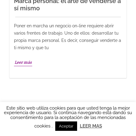
Marca personal: el arte de venderse a
sí mismo
Poner en marcha un negocio on-line requiere abrir
varios frentes de trabajo. Uno de ellos: desarrollar tu
propia marca personal. Es decir, conseguir venderte a
ti mismo y que tu
Leer más
Este sitio web utiliza cookies para que usted tenga la mejor
experiencia de usuario. Si continúa navegando está dando su
consentimiento para la aceptación de las mencionadas
Ainhoa LOCUTORA 2016
AVISO LEGAL
|
Política de
privacidad
|
POLÍTICA DE COOKIES
|
Más información sobre las
cookies
cookies .
LEER MAS
Aceptar