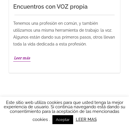
Encuentros con VOZ propia
Tenemos una profesión en común, y también
utilizamos una misma herramienta de trabajo: la voz.
Algunos están dando sus primeros pasos, otros llevan
toda la vida dedicada a esta profesión.
Leer más
Este sitio web utiliza cookies para que usted tenga la mejor
experiencia de usuario. Si continúa navegando está dando su
Ainhoa LOCUTORA 2016
AVISO LEGAL
|
Política de
consentimiento para la aceptación de las mencionadas
privacidad
|
POLÍTICA DE COOKIES
|
Más información sobre las
cookies
cookies .
LEER MAS
Aceptar