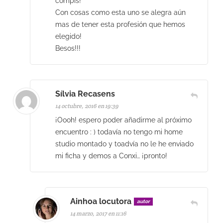
compis!
Con cosas como esta uno se alegra aún
mas de tener esta profesión que hemos
elegido!
Besos!!!
Sílvia Recasens
14 octubre, 2016 en 19:39
¡Oooh! espero poder añadirme al próximo
encuentro : ) todavía no tengo mi home
studio montado y toadvía no le he enviado
mi ficha y demos a Conxi… ¡pronto!
Ainhoa locutora
autor
14 marzo, 2017 en 11:16