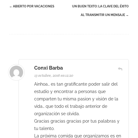
Navegación
←
ABIERTO POR VACACIONES
UN BUEN TEXTO: LA CLAVE DEL ÉXITO
de
AL TRANSMITIR UN MENSAJE
→
entradas
Conxi Barba
13 octubre, 2016 en 12:20
Ainhoa… es tan gratificante poder salir del
estudio y encontrar a personas que
comparten tu misma pasion y visión de la
vida… que todo el trabajo anterior de
organización se olvida.
Gracias gracias gracias por tus palabras y
tu talento.
La próxima comida que organizamos es en