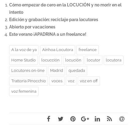
Cómo empezar de cero en la LOCUCIÓN y no morir en el
intento
Edición y grabación: reciclaje para locutores
Abierto por vacaciones
Este verano ¡APADRINA a un freelance!
A la voz de ya
Ainhoa Locutora
freelance
Home Studio
locucción
locución
locutor
locutora
Locutores on-line
Madrid
quedada
Trattoria Pinocchio
voces
voz
voz en off
voz femenina