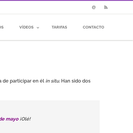
Email
RSS
OS
VÍDEOS
TARIFAS
CONTACTO
 de participar en él
in situ
.
Han sido dos
 de mayo
¡Olé!