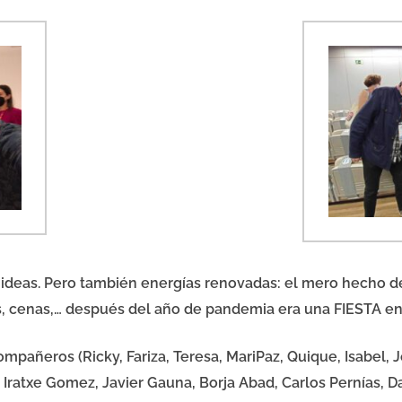
 ideas. Pero también energías renovadas: el mero hecho de
s, cenas,… después del año de pandemia era una FIESTA en
ompañeros (
Ricky
,
Fariza
,
Teresa
,
MariPaz
,
Quique
,
Isabel
,
J
,
Iratxe Gomez
,
Javier Gauna
,
Borja Abad
,
Carlos Pernías
,
D