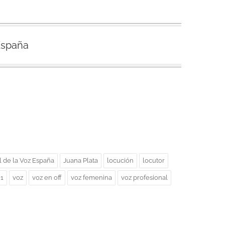
España
l de la Voz España
Juana Plata
locución
locutor
1
voz
voz en off
voz femenina
voz profesional