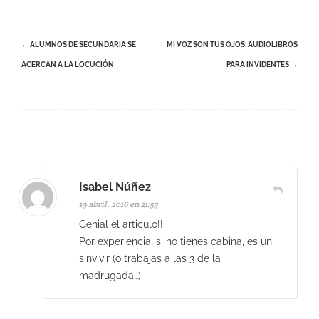
Navegación
←
ALUMNOS DE SECUNDARIA SE
MI VOZ SON TUS OJOS: AUDIOLIBROS
de
ACERCAN A LA LOCUCIÓN
PARA INVIDENTES
→
entradas
Isabel Núñez
19 abril, 2016 en 21:53
Genial el articulo!!
Por experiencia, si no tienes cabina, es un
sinvivir (o trabajas a las 3 de la
madrugada…)