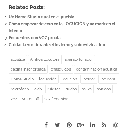
Related Posts:
Un Home Studio rural en el pueblo
Cómo empezar de cero en la LOCUCIÓN y no morir en el
intento
Encuentros con VOZ propia
Cuidar la voz durante el invierno y sobrevivir al frío
acústica
Ainhoa Locutora
aparato fonador
cabina insonorizada
chasquidos
contaminación acústica
Home Studio
locucción
locución
locutor
locutora
micrófono
oído
ruiditos
ruidos
saliva
sonidos
voz
voz en off
voz femenina